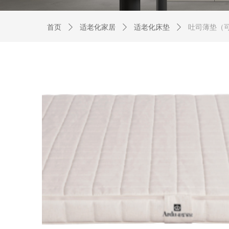
首页
ꄲ
适老化家居
ꄲ
适老化床垫
ꄲ
吐司薄垫（可拆洗